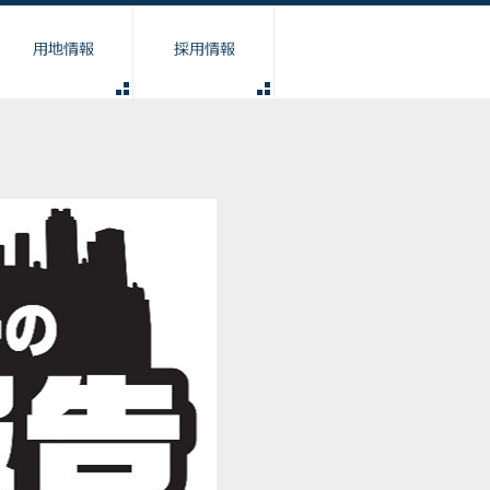
募集要項
東京ビルディングとは
職場紹介
先輩紹介
よくある質問
ビル用地買います
マンション物件買います