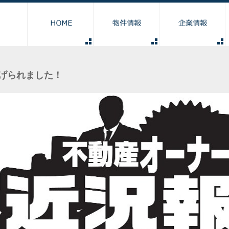
所有ビルマップ
空室情報
オープンまでのフロー
事業案内
会社概要・沿革
関連会社
上げられました！