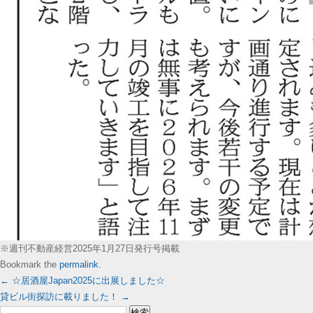
※週刊不動産経営2025年1月27日発行号掲載
Bookmark the
permalink
.
←
☆居酒屋Japan2025に出展しました☆
貸ビル街探訪に載りました！
→
検