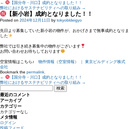
←
【国分寺・川口】成約となりました！！
弊社におけるサステナビリティへの取り組み
→
【新小岩】成約となりました！！
Posted on
2024年12月11日
by
tokyobldeigyo
先日より募集していた新小岩の物件が、おかげさまで無事成約となりま
した
弊社では引き続き募集中の物件がございます
お問い合わせお待ちしております
空室情報はこちら♪
物件情報（空室情報） ｜ 東京ビルディング株式
会社
Bookmark the
permalink
.
←
【国分寺・川口】成約となりました！！
弊社におけるサステナビリティへの取り組み
→
検
索:
最近のコメント
アーカイブ
カテゴリー
カテゴリーなし
メタ情報
ログイン
投稿フィード